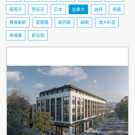
葡萄牙
西班牙
日本
加拿大
迪拜
泰國
賽普勒斯
愛爾蘭
新西蘭
越南
澳大利亚
柬埔寨
新加坡