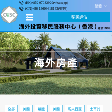
(HK)+852 97082929(whatsapp)
繁體
(CN)+86 13609618143(微信)
移民評估
海外房產
全部
美國
希臘
英國
馬來西亞
土耳其