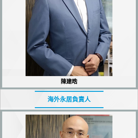
陳建晧
海外永居負責人