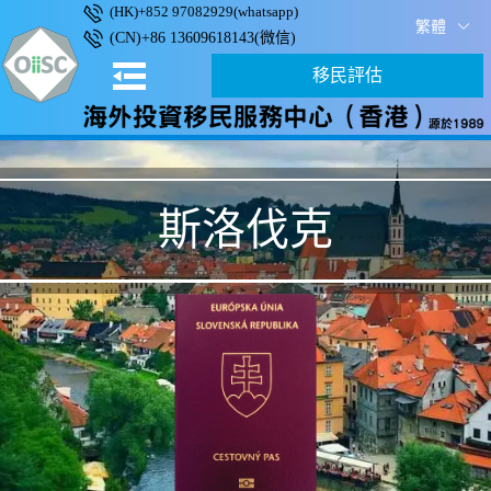
(HK)+852 97082929(whatsapp)
繁體
(CN)+86 13609618143(微信)
移民評估
斯洛伐克