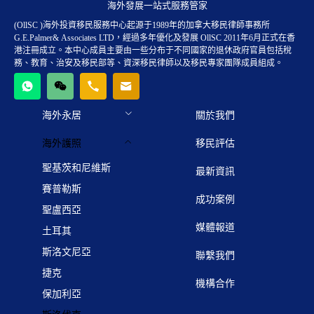
海外發展一站式服務管家
(OllSC )海外投資移民服務中心起源于1989年的加拿大移民律師事務所
G.E.Palmer& Associates LTD，經過多年優化及發展 OllSC 2011年6月正式在香
港注冊成立。本中心成員主要由一些分布于不同國家的退休政府官員包括稅
務、教育、治安及移民部等、資深移民律師以及移民專家團隊成員組成。
海外永居
關於我們
海外護照
移民評估
聖基茨和尼維斯
最新資訊
賽普勒斯
成功案例
聖盧西亞
媒體報道
土耳其
斯洛文尼亞
聯繫我們
捷克
機構合作
保加利亞