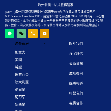
海外發展一站式服務管家
(OllSC )海外投資移民服務中心起源于1989年的加拿大移民律師事務所
G.E.Palmer& Associates LTD，經過多年優化及發展 OllSC 2011年6月正式在香
港注冊成立。本中心成員主要由一些分布于不同國家的退休政府官員包括稅
務、教育、治安及移民部等、資深移民律師以及移民專家團隊成員組成。
海外永居
關於我們
加拿大
移民評估
美國
最新資訊
希臘
成功案例
馬來西亞
澳大利亞
媒體報道
愛爾蘭
聯繫我們
葡萄牙
機構合作
新西蘭